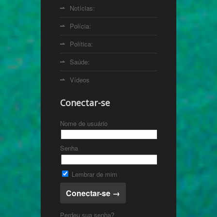
Notícias:
Polícia:
Política:
Saúde:
Vídeos
Conectar-se
Nome de usuário
Senha
Lembrar de mim
Perdeu sua senha?