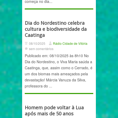
começa no dia...
Dia do Nordestino celebra
cultura e biodiversidade da
Caatinga
08/10/2025
Rádio Cidade de Vitória
sem comentários
Publicado em: 08/10/2025 às 8h10 No
Dia do Nordestino, o Viva Maria saúda a
Caatinga, que, assim como o Cerrado, é
um dos biomas mais ameaçados pela
devastação! Márcia Vanuza da Silva,
professora do ...
Homem pode voltar à Lua
após mais de 50 anos