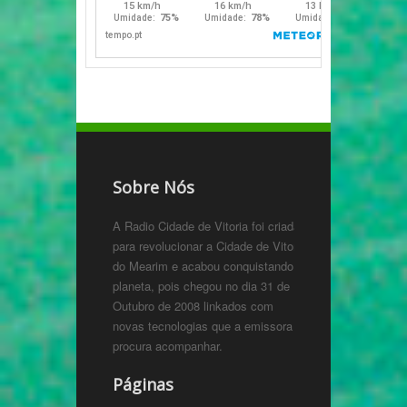
Sobre Nós
A Radio Cidade de Vitoria foi criada
para revolucionar a Cidade de Vitoria
do Mearim e acabou conquistando o
planeta, pois chegou no dia 31 de
Outubro de 2008 linkados com
novas tecnologias que a emissora
procura acompanhar.
Páginas