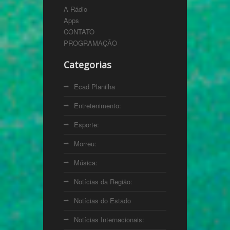
A Rádio
Apps
CONTATO
PROGRAMAÇÃO
Categorias
Ecad Planilha
Entretenimento:
Esporte:
Morreu:
Música:
Notícias da Região:
Notícias do Estado
Notícias Internacionais: