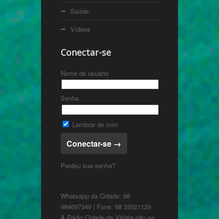
Saúde:
Vídeos
Conectar-se
Nome de usuário
Senha
Lembrar de mim
Perdeu sua senha?
Whatsapp da Cidade: 98
984697349 | Fone: 98 33521129
A Rádio Cidade de Vitória não se