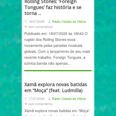
Rolling Stones: ‘Foreign
Tongues’ faz história e se
torna ...
18/07/2026
Rádio Cidade de Vitória
sem comentários
Publicado em: 18/07/2026 às 18h40 O
rugido dos Rolling Stones ecoa
novamente pelas paradas musicais
globais. Com o lançamento de seu mais
recente trabalho, Foreign Tongues, a
icônica banda não apenas...
Xamã explora novas batidas
em “Moça” (feat. Ludmilla)
17/07/2026
Rádio Cidade de Vitória
sem comentários
Xamã explora novas batidas em “Moça”