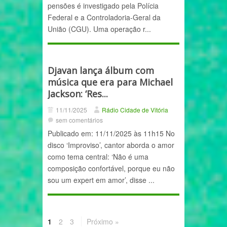
pensões é investigado pela Polícia
Federal e a Controladoria-Geral da
União (CGU). Uma operação r...
Djavan lança álbum com
música que era para Michael
Jackson: ‘Res...
11/11/2025
Rádio Cidade de Vitória
sem comentários
Publicado em: 11/11/2025 às 11h15 No
disco ‘Improviso’, cantor aborda o amor
como tema central: ‘Não é uma
composição confortável, porque eu não
sou um expert em amor’, disse ...
1
2
3
Próximo »