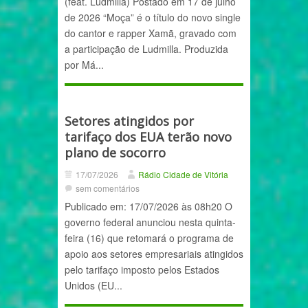
(feat. Ludmilla) Postado em 17 de julho
de 2026 “Moça” é o título do novo single
do cantor e rapper Xamã, gravado com
a participação de Ludmilla. Produzida
por Má...
Setores atingidos por
tarifaço dos EUA terão novo
plano de socorro
17/07/2026
Rádio Cidade de Vitória
sem comentários
Publicado em: 17/07/2026 às 08h20 O
governo federal anunciou nesta quinta-
feira (16) que retomará o programa de
apoio aos setores empresariais atingidos
pelo tarifaço imposto pelos Estados
Unidos (EU...