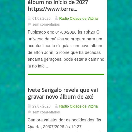
álbum no início de 2027
https://www.terra...
01/08/2026
Rádio Cidade de Vitória
sem comentários
Publicado em: 01/08/2026 às 18h20 O
universo da música se prepara para um
acontecimento singular: um novo álbum
de Elton John, o ícone que há décadas
encanta gerações, pode estar a caminho
já no iníc...
Ivete Sangalo revela que vai
gravar novo álbum de axé
29/07/2026
Rádio Cidade de Vitória
sem comentários
Cantora vai atender os pedidos dos fãs
Quarta, 29/07/2026 às 12:27