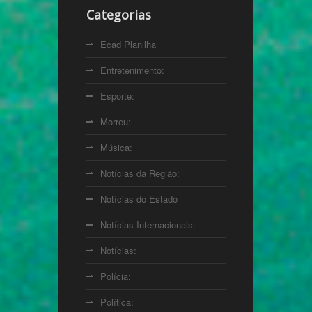
Categorias
Ecad Planilha
Entretenimento:
Esporte:
Morreu:
Música:
Notícias da Região:
Notícias do Estado
Notícias Internacionais:
Notícias:
Polícia:
Política: