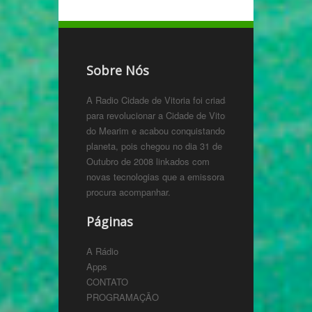
Sobre Nós
A Radio Cidade de Vitoria foi criada
para revolucionar a Cidade de Vitoria
do Mearim e acabou conquistando o
planeta, pois chegou no dia 31 de
Outubro de 2008 linkados com
novas tecnologias que a emissora
procura acompanhar.
Páginas
A Rádio
Apps
CONTATO
PROGRAMAÇÃO