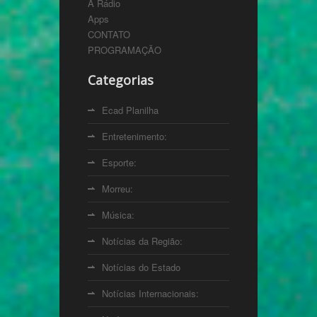
A Rádio
Apps
CONTATO
PROGRAMAÇÃO
Categorias
Ecad Planilha
Entretenimento:
Esporte:
Morreu:
Música:
Notícias da Região:
Notícias do Estado
Notícias Internacionais: