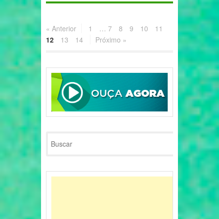
« Anterior
1
…
7
8
9
10
11
12
13
14
Próximo »