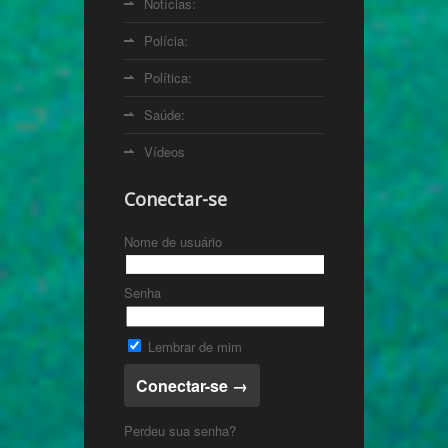
Notícias:
Polícia:
Política:
Saúde:
Vídeos
Conectar-se
Nome de usuário
Senha
Lembrar de mim
Perdeu sua senha?