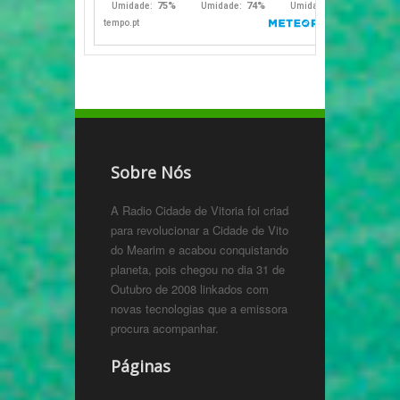
Sobre Nós
A Radio Cidade de Vitoria foi criada
para revolucionar a Cidade de Vitoria
do Mearim e acabou conquistando o
planeta, pois chegou no dia 31 de
Outubro de 2008 linkados com
novas tecnologias que a emissora
procura acompanhar.
Páginas