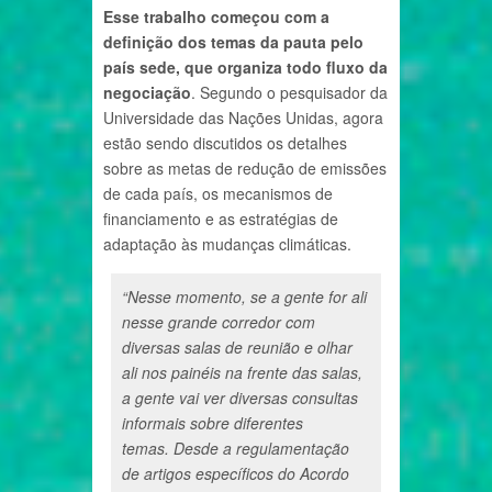
Esse trabalho começou com a
definição dos temas da pauta pelo
país sede, que organiza todo fluxo da
negociação
. Segundo o pesquisador da
Universidade das Nações Unidas, agora
estão sendo discutidos os detalhes
sobre as metas de redução de emissões
de cada país, os mecanismos de
financiamento e as estratégias de
adaptação às mudanças climáticas.
“Nesse momento, se a gente for ali
nesse grande corredor com
diversas salas de reunião e olhar
ali nos painéis na frente das salas,
a gente vai ver diversas consultas
informais sobre diferentes
temas. Desde a regulamentação
de artigos específicos do Acordo