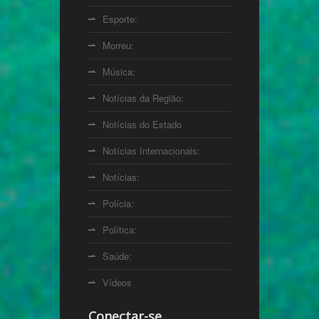
Esporte:
Morreu:
Música:
Notícias da Região:
Notícias do Estado
Notícias Internacionais:
Notícias:
Polícia:
Política:
Saúde:
Vídeos
Conectar-se