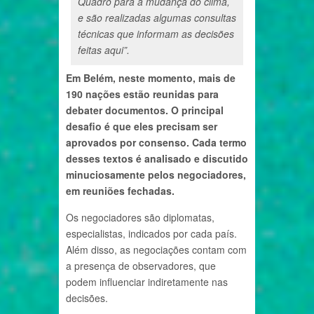
Quadro para a mudança do clima,
e são realizadas algumas consultas
técnicas que informam as decisões
feitas aqui”.
Em Belém, neste momento, mais de
190 nações estão reunidas para
debater documentos. O principal
desafio é que eles precisam ser
aprovados por consenso. Cada termo
desses textos é analisado e discutido
minuciosamente pelos negociadores,
em reuniões fechadas.
Os negociadores são diplomatas,
especialistas, indicados por cada país.
Além disso, as negociações contam com
a presença de observadores, que
podem influenciar indiretamente nas
decisões.