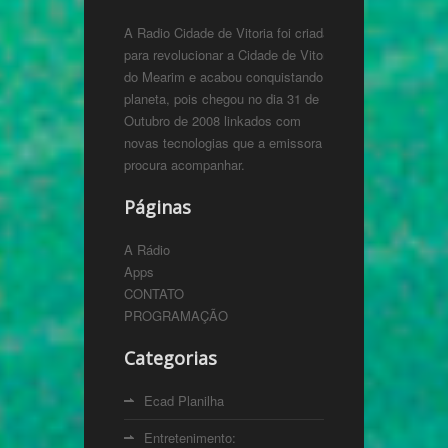
A Radio Cidade de Vitoria foi criada
para revolucionar a Cidade de Vitoria
do Mearim e acabou conquistando o
planeta, pois chegou no dia 31 de
Outubro de 2008 linkados com
novas tecnologias que a emissora
procura acompanhar.
Páginas
A Rádio
Apps
CONTATO
PROGRAMAÇÃO
Categorias
Ecad Planilha
Entretenimento: