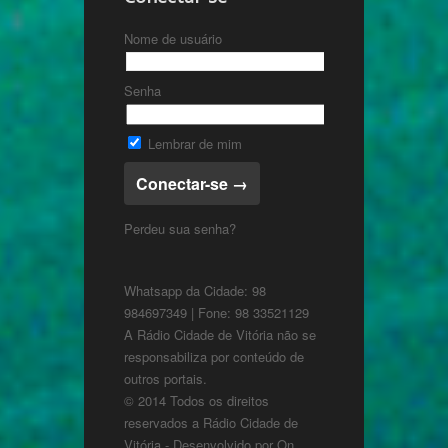
Nome de usuário
Senha
Lembrar de mim
Perdeu sua senha?
Whatsapp da Cidade: 98
984697349 | Fone: 98 33521129
A Rádio Cidade de Vitória não se
responsabiliza por conteúdo de
outros portais.
© 2014 Todos os direitos
reservados a Rádio Cidade de
Vitória - Desenvolvido por
On