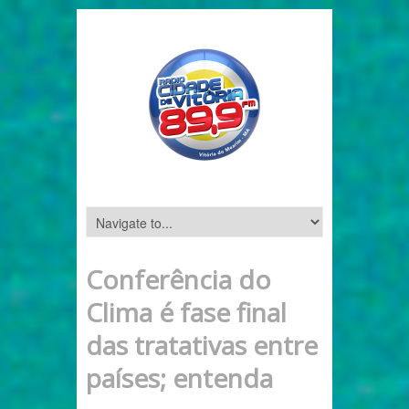
Conferência do
Clima é fase final
das tratativas entre
países; entenda