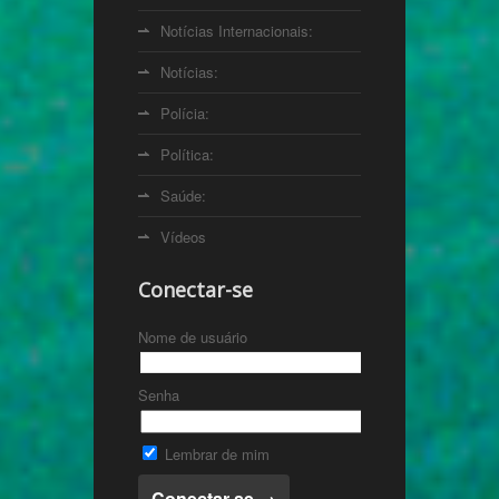
Notícias Internacionais:
Notícias:
Polícia:
Política:
Saúde:
Vídeos
Conectar-se
Nome de usuário
Senha
Lembrar de mim