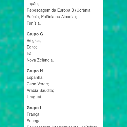
Japão;
Repescagem da Europa B (Ucrânia,
Suécia, Polônia ou Albania);
Tunísia.
Grupo G
Bélgica;
Egito;
Irã;
Nova Zelândia.
Grupo H
Espanha;
Cabo Verde;
Arábia Saudita;
Uruguai.
Grupo I
França;
Senegal;
Repescagem Intercontinental 2 (Bolívia,