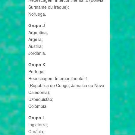
Suriname ou Iraque);
Noruega.
Grupo J
Argentina;
Argélia;
Áustria;
Jordânia.
Grupo K
Portugal;
Repescagem Intercontinental 1
(República do Congo, Jamaica ou Nova
Caledônia);
Uzbequistão;
Colômbia.
Grupo L
Inglaterra;
Croácia;