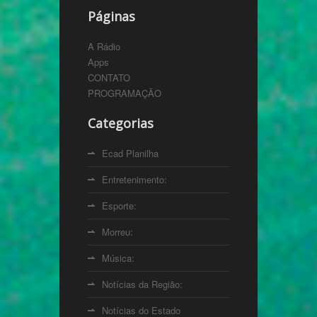
Páginas
A Rádio
Apps
CONTATO
PROGRAMAÇÃO
Categorias
Ecad Planilha
Entretenimento:
Esporte:
Morreu:
Música:
Notícias da Região:
Notícias do Estado