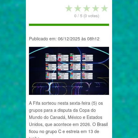
★
★
★
★
★
0
/
5
(
0
votes)
Publicado em: 06/12/2025 às 08h12
A Fifa sorteou nesta sexta-feira (5) os
grupos para a disputa da Copa do
Mundo do Canadá, México e Estados
Unidos, que acontece em 2026. O
Brasil
ficou no grupo C
e estreia em 13 de