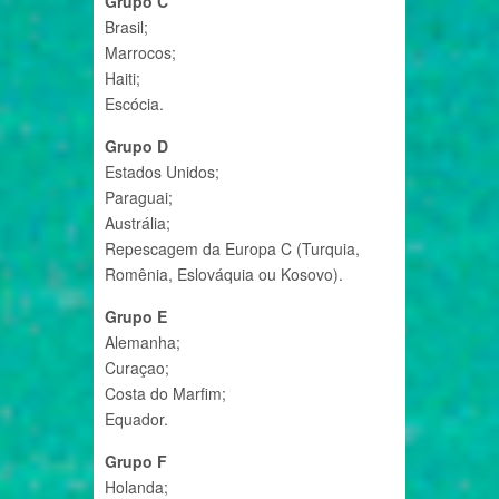
Grupo C
Brasil;
Marrocos;
Haiti;
Escócia.
Grupo D
Estados Unidos;
Paraguai;
Austrália;
Repescagem da Europa C (Turquia,
Romênia, Eslováquia ou Kosovo).
Grupo E
Alemanha;
Curaçao;
Costa do Marfim;
Equador.
Grupo F
Holanda;