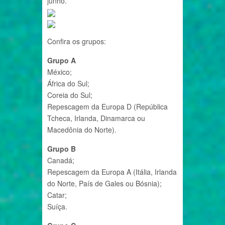
junho.
Confira os grupos:
Grupo A
México;
África do Sul;
Coreia do Sul;
Repescagem da Europa D (República
Tcheca, Irlanda, Dinamarca ou
Macedônia do Norte).
Grupo B
Canadá;
Repescagem da Europa A (Itália, Irlanda
do Norte, País de Gales ou Bósnia);
Catar;
Suíça.