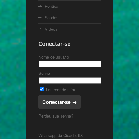
Política:
Saúde:
Vídeos
Conectar-se
Nome de usuário
Senha
Lembrar de mim
Perdeu sua senha?
Whatsapp da Cidade: 98