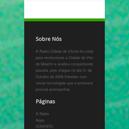
Sobre Nós
A Radio Cidade de Vitoria foi criada
para revolucionar a Cidade de Vitoria
do Mearim e acabou conquistando o
planeta, pois chegou no dia 31 de
Outubro de 2008 linkados com
novas tecnologias que a emissora
procura acompanhar.
Páginas
A Rádio
Apps
CONTATO