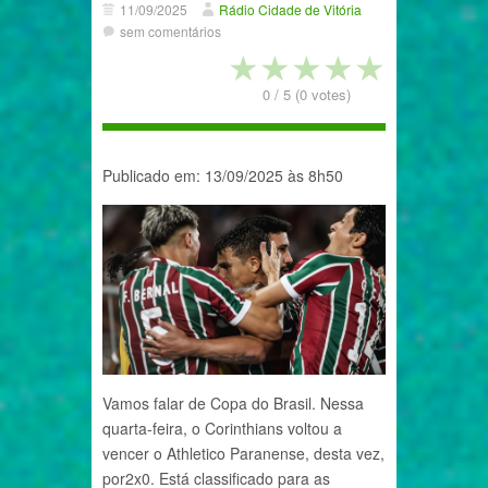
11/09/2025
Rádio Cidade de Vitória
sem comentários
★
★
★
★
★
0
/
5
(
0
votes)
Publicado em: 13/09/2025 às 8h50
Vamos falar de Copa do Brasil. Nessa
quarta-feira, o Corinthians voltou a
vencer o Athletico Paranense, desta vez,
por2x0. Está classificado para as