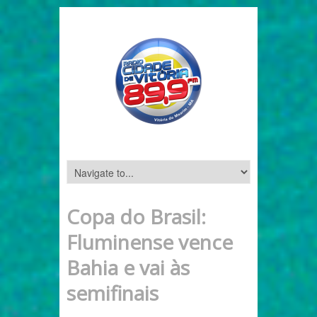
Copa do Brasil:
Fluminense vence
Bahia e vai às
semifinais