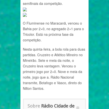
semifinais da competição.
O Fluminense no Maracanã, venceu o
Bahia por 2×0, no agregado 2×1 para o
Tricolor. Está na próxima fase da
competição.
Nesta quinta-feira, a bola rola para duas
partidas. Cruzeiro e Atlético Mineiro no
Mineirão. Sete e meia da noite, o
Cruzeiro leva vantagem. Venceu o
primeiro jogo por 2×0. Nove e meia da
noite, jogo que a. Rádio Nacional
transmite, Botafogo e Vasco, direto do
Nilton Santos.
Sobre
Rádio Cidade de