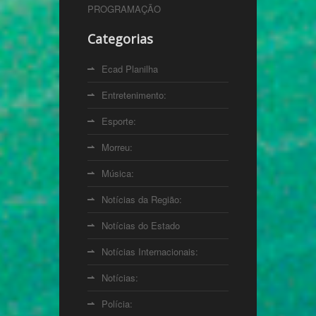
PROGRAMAÇÃO
Categorias
Ecad Planilha
Entretenimento:
Esporte:
Morreu:
Música:
Notícias da Região:
Notícias do Estado
Notícias Internacionais:
Notícias:
Polícia: