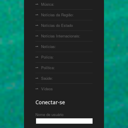
Música:
Notícias da Região:
Notícias do Estado
Notícias Internacionais:
Notícias:
Polícia:
Política:
Saúde:
Vídeos
Conectar-se
Nome de usuário