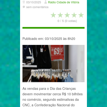
03/10/2025
Rádio Cidade de Vitória
sem comentários
★
★
★
★
★
0
/
5
(
0
votes)
Publicado em: 03/10/2025 às 8h20
As vendas para o Dia das Crianças
devem movimentar cerca R$ 10 bilhões
no comércio, segundo estimativas da
CNC, a Confederação Nacional do