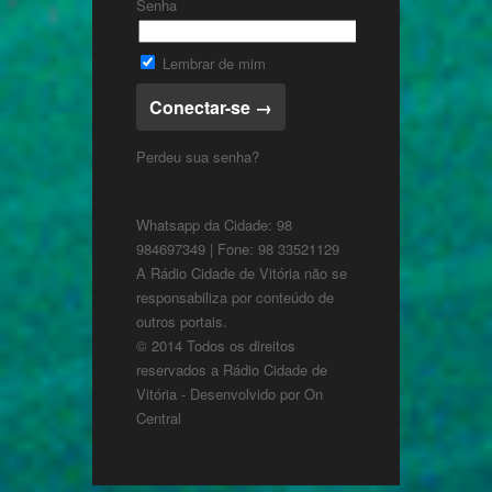
Senha
Lembrar de mim
Perdeu sua senha?
Whatsapp da Cidade: 98
984697349 | Fone: 98 33521129
A Rádio Cidade de Vitória não se
responsabiliza por conteúdo de
outros portais.
© 2014 Todos os direitos
reservados a Rádio Cidade de
Vitória - Desenvolvido por
On
Central