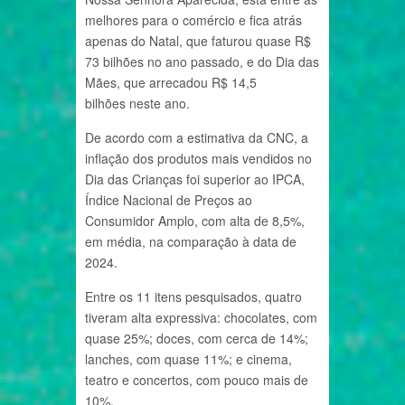
melhores para o comércio e fica atrás
apenas do Natal, que faturou quase R$
73 bilhões no ano passado, e do Dia das
Mães, que arrecadou R$ 14,5
bilhões neste ano.
De acordo com a estimativa da CNC, a
inflação dos produtos mais vendidos no
Dia das Crianças foi superior ao IPCA,
Índice Nacional de Preços ao
Consumidor Amplo, com alta de 8,5%,
em média, na comparação à data de
2024.
Entre os 11 itens pesquisados, quatro
tiveram alta expressiva: chocolates, com
quase 25%; doces, com cerca de 14%;
lanches, com quase 11%; e cinema,
teatro e concertos, com pouco mais de
10%.