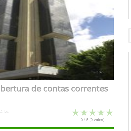
bertura de contas correntes
★
★
★
★
★
ários
0
/
5
(
0
votes)