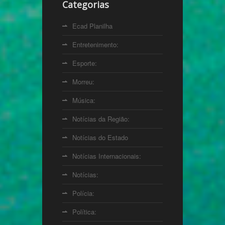
Categorias
Ecad Planilha
Entretenimento:
Esporte:
Morreu:
Música:
Notícias da Região:
Notícias do Estado
Notícias Internacionais:
Notícias:
Polícia:
Política: