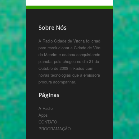
Sobre Nós
A Radio Cidade de Vitoria foi criada
para revolucionar a Cidade de Vitoria
do Mearim e acabou conquistando o
planeta, pois chegou no dia 31 de
Outubro de 2008 linkados com
novas tecnologias que a emissora
procura acompanhar.
Páginas
A Rádio
Apps
CONTATO
PROGRAMAÇÃO