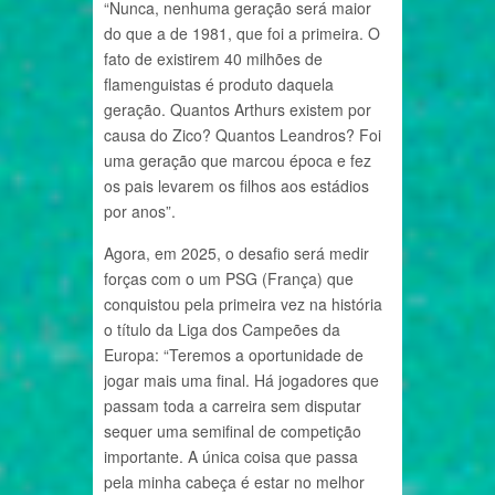
“Nunca, nenhuma geração será maior
do que a de 1981, que foi a primeira. O
fato de existirem 40 milhões de
flamenguistas é produto daquela
geração. Quantos Arthurs existem por
causa do Zico? Quantos Leandros? Foi
uma geração que marcou época e fez
os pais levarem os filhos aos estádios
por anos”.
Agora, em 2025, o desafio será medir
forças com o um PSG (França) que
conquistou pela primeira vez na história
o título da Liga dos Campeões da
Europa: “Teremos a oportunidade de
jogar mais uma final. Há jogadores que
passam toda a carreira sem disputar
sequer uma semifinal de competição
importante. A única coisa que passa
pela minha cabeça é estar no melhor