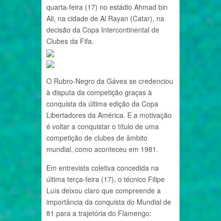
quarta-feira (17) no estádio Ahmad bin
Ali, na cidade de Al Rayan (Catar), na
decisão da Copa Intercontinental de
Clubes da Fifa.
O Rubro-Negro da Gávea se credenciou
à disputa da competição graças à
conquista da última edição da Copa
Libertadores da América. E a motivação
é voltar a conquistar o título de uma
competição de clubes de âmbito
mundial, como aconteceu em 1981.
Em entrevista coletiva concedida na
última terça-feira (17), o técnico Filipe
Luís deixou claro que compreende a
importância da conquista do Mundial de
81 para a trajetória do Flamengo: