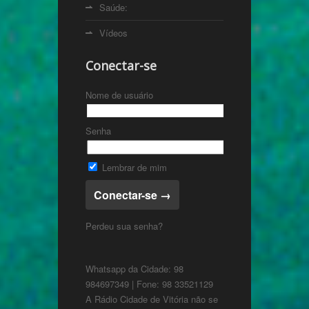
Saúde:
Vídeos
Conectar-se
Nome de usuário
Senha
Lembrar de mim
Perdeu sua senha?
Whatsapp da Cidade: 98
984697349 | Fone: 98 33521129
A Rádio Cidade de Vitória não se