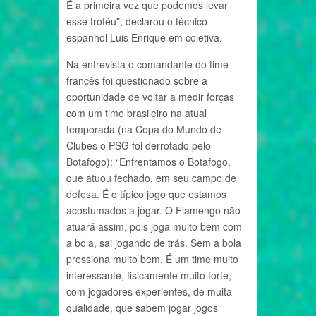
É a primeira vez que podemos levar
esse troféu”, declarou o técnico
espanhol Luis Enrique em coletiva.
Na entrevista o comandante do time
francês foi questionado sobre a
oportunidade de voltar a medir forças
com um time brasileiro na atual
temporada (na Copa do Mundo de
Clubes o PSG foi derrotado pelo
Botafogo): “Enfrentamos o Botafogo,
que atuou fechado, em seu campo de
defesa. É o típico jogo que estamos
acostumados a jogar. O Flamengo não
atuará assim, pois joga muito bem com
a bola, sai jogando de trás. Sem a bola
pressiona muito bem. É um time muito
interessante, fisicamente muito forte,
com jogadores experientes, de muita
qualidade, que sabem jogar jogos