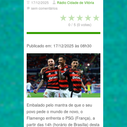
17/12/2025
Rádio Cidade de Vitória
sem comentários
★
★
★
★
★
0
/
5
(
0
votes)
Publicado em: 17/12/2025 às 08h30
Embalado pelo mantra de que o seu
povo pede o mundo de novo, o
Flamengo enfrenta o PSG (França), a
partir das 14h (horário de Brasília) desta