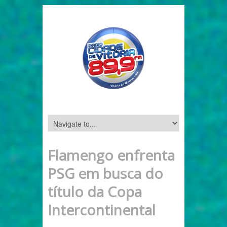
Flamengo enfrenta
PSG em busca do
título da Copa
Intercontinental