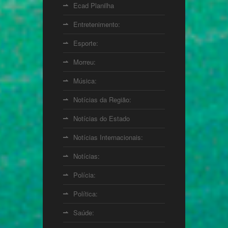
Ecad Planilha
Entretenimento:
Esporte:
Morreu:
Música:
Notícias da Região:
Notícias do Estado
Notícias Internacionais:
Notícias:
Polícia:
Política:
Saúde: