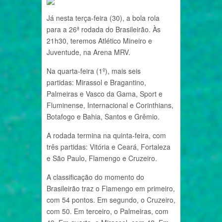
Já nesta terça-feira (30), a bola rola
para a 26ª rodada do Brasileirão. Às
21h30, teremos Atlético Mineiro e
Juventude, na Arena MRV.
Na quarta-feira (1º), mais seis
partidas: Mirassol e Bragantino,
Palmeiras e Vasco da Gama, Sport e
Fluminense, Internacional e Corinthians,
Botafogo e Bahia, Santos e Grêmio.
A rodada termina na quinta-feira, com
três partidas: Vitória e Ceará, Fortaleza
e São Paulo, Flamengo e Cruzeiro.
A classificação do momento do
Brasileirão traz o Flamengo em primeiro,
com 54 pontos. Em segundo, o Cruzeiro,
com 50. Em terceiro, o Palmeiras, com