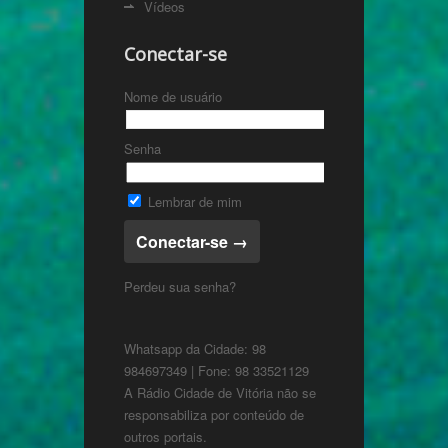
Vídeos
Conectar-se
Nome de usuário
Senha
Lembrar de mim
Perdeu sua senha?
Whatsapp da Cidade: 98
984697349 | Fone: 98 33521129
A Rádio Cidade de Vitória não se
responsabiliza por conteúdo de
outros portais.