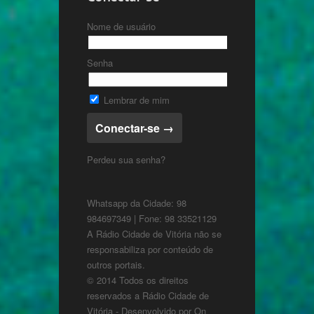
Nome de usuário
Senha
Lembrar de mim
Perdeu sua senha?
Whatsapp da Cidade: 98
984697349 | Fone: 98 33521129
A Rádio Cidade de Vitória não se
responsabiliza por conteúdo de
outros portais.
© 2014 Todos os direitos
reservados a Rádio Cidade de
Vitória - Desenvolvido por
On