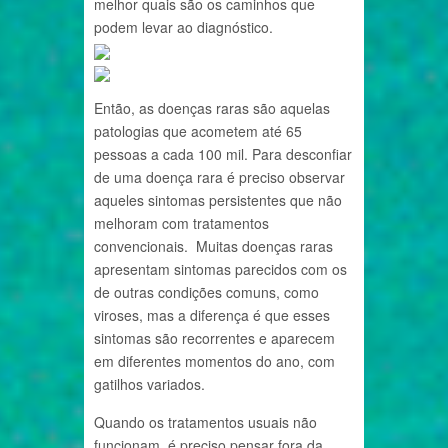
melhor quais são os caminhos que
podem levar ao diagnóstico.
Então, as doenças raras são aquelas
patologias que acometem até 65
pessoas a cada 100 mil. Para desconfiar
de uma doença rara é preciso observar
aqueles sintomas persistentes que não
melhoram com tratamentos
convencionais. Muitas doenças raras
apresentam sintomas parecidos com os
de outras condições comuns, como
viroses, mas a diferença é que esses
sintomas são recorrentes e aparecem
em diferentes momentos do ano, com
gatilhos variados.
Quando os tratamentos usuais não
funcionam, é preciso pensar fora da