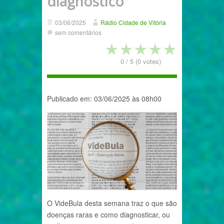
diagnóstico
03/06/2025
Rádio Cidade de Vitória
sem comentários
★
★
★
★
★
0
/
5
(
0
votes)
Publicado em: 03/06/2025 às 08h00
O VideBula desta semana traz o que são
doenças raras e como diagnosticar, ou