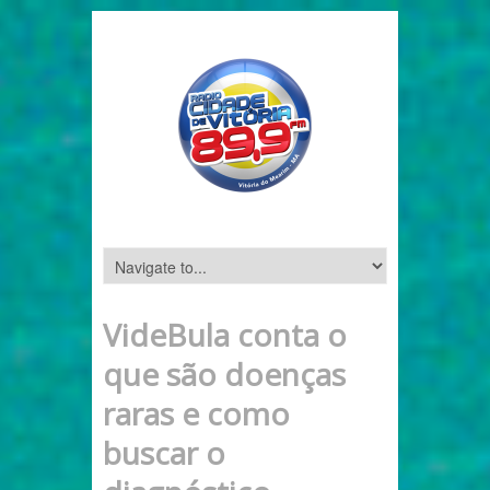
VideBula conta o
que são doenças
raras e como
buscar o