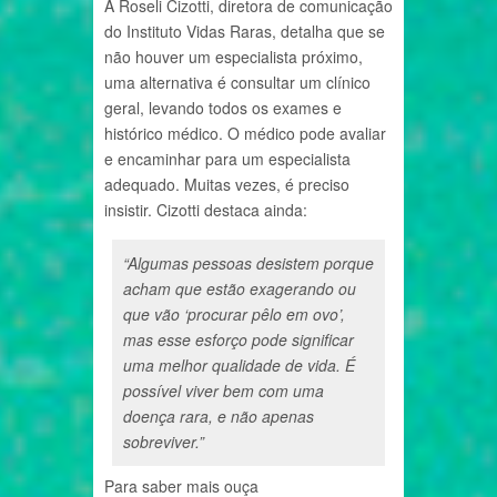
A Roseli Cizotti, diretora de comunicação
do Instituto Vidas Raras, detalha que se
não houver um especialista próximo,
uma alternativa é consultar um clínico
geral, levando todos os exames e
histórico médico. O médico pode avaliar
e encaminhar para um especialista
adequado. Muitas vezes, é preciso
insistir. Cizotti destaca ainda:
“Algumas pessoas desistem porque
acham que estão exagerando ou
que vão ‘procurar pêlo em ovo’,
mas esse esforço pode significar
uma melhor qualidade de vida. É
possível viver bem com uma
doença rara, e não apenas
sobreviver.”
Para saber mais ouça