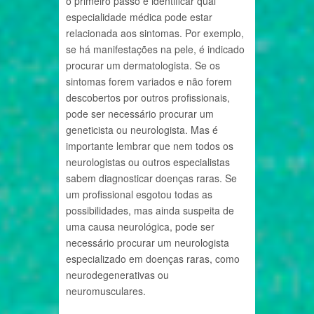
o primeiro passo é identificar qual
especialidade médica pode estar
relacionada aos sintomas. Por exemplo,
se há manifestações na pele, é indicado
procurar um dermatologista. Se os
sintomas forem variados e não forem
descobertos por outros profissionais,
pode ser necessário procurar um
geneticista ou neurologista. Mas é
importante lembrar que nem todos os
neurologistas ou outros especialistas
sabem diagnosticar doenças raras. Se
um profissional esgotou todas as
possibilidades, mas ainda suspeita de
uma causa neurológica, pode ser
necessário procurar um neurologista
especializado em doenças raras, como
neurodegenerativas ou
neuromusculares.