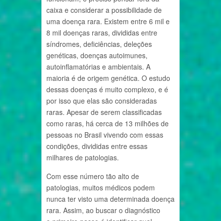
caixa e considerar a possibilidade de
uma doença rara. Existem entre 6 mil e
8 mil doenças raras, divididas entre
síndromes, deficiências, deleções
genéticas, doenças autoimunes,
autoinflamatórias e ambientais. A
maioria é de origem genética. O estudo
dessas doenças é muito complexo, e é
por isso que elas são consideradas
raras. Apesar de serem classificadas
como raras, há cerca de 13 milhões de
pessoas no Brasil vivendo com essas
condições, divididas entre essas
milhares de patologias.
Com esse número tão alto de
patologias, muitos médicos podem
nunca ter visto uma determinada doença
rara. Assim, ao buscar o diagnóstico