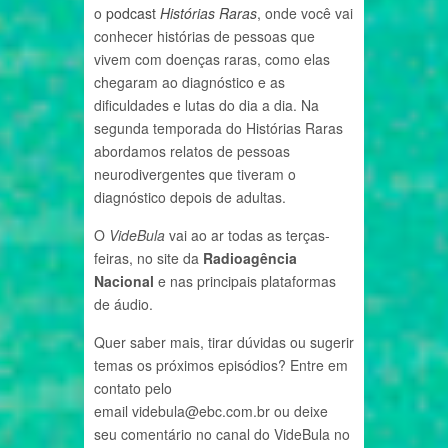
o
podcast
Histórias Raras
, onde você vai
conhecer histórias de pessoas que
vivem com doenças raras, como elas
chegaram ao diagnóstico e as
dificuldades e lutas do dia a dia. Na
segunda temporada do Histórias Raras
abordamos relatos de pessoas
neurodivergentes que tiveram o
diagnóstico depois de adultas.
O
VideBula
vai ao ar todas as terças-
feiras, no site da
Radioagência
Nacional
e nas principais plataformas
de áudio.
Quer saber mais, tirar dúvidas ou sugerir
temas os próximos episódios? Entre em
contato pelo
email videbula@ebc.com.br ou deixe
seu comentário no canal do VideBula no