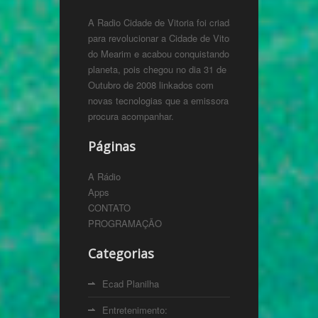
A Radio Cidade de Vitoria foi criada
para revolucionar a Cidade de Vitoria
do Mearim e acabou conquistando o
planeta, pois chegou no dia 31 de
Outubro de 2008 linkados com
novas tecnologias que a emissora
procura acompanhar.
Páginas
A Rádio
Apps
CONTATO
PROGRAMAÇÃO
Categorias
Ecad Planilha
Entretenimento: