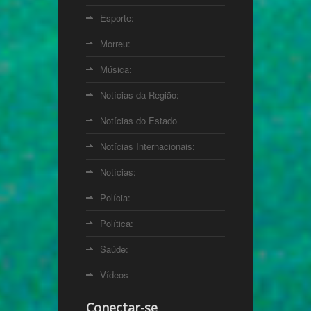
Esporte:
Morreu:
Música:
Notícias da Região:
Notícias do Estado
Notícias Internacionais:
Notícias:
Polícia:
Política:
Saúde:
Vídeos
Conectar-se